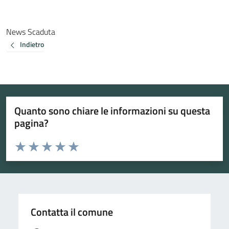
News Scaduta
Indietro
Quanto sono chiare le informazioni su questa
pagina?
Valuta da 1 a 5 stelle la pagina
Valuta 1 stelle su 5
Valuta 2 stelle su 5
Valuta 3 stelle su 5
Valuta 4 stelle su 5
Valuta 5 stelle su 5
Contatta il comune