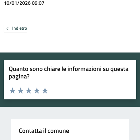
10/01/2026 09:07
Indietro
Quanto sono chiare le informazioni su questa
pagina?
Valuta da 1 a 5 stelle la pagina
Valuta 1 stelle su 5
Valuta 2 stelle su 5
Valuta 3 stelle su 5
Valuta 4 stelle su 5
Valuta 5 stelle su 5
Contatta il comune