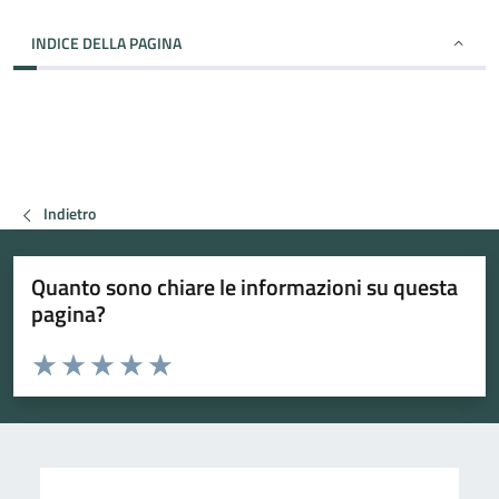
INDICE DELLA PAGINA
Indietro
Quanto sono chiare le informazioni su questa
pagina?
Valuta da 1 a 5 stelle la pagina
Valuta 1 stelle su 5
Valuta 2 stelle su 5
Valuta 3 stelle su 5
Valuta 4 stelle su 5
Valuta 5 stelle su 5