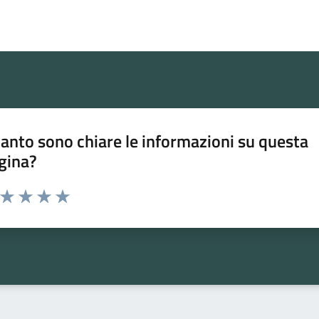
anto sono chiare le informazioni su questa
gina?
a da 1 a 5 stelle la pagina
ta 1 stelle su 5
Valuta 2 stelle su 5
Valuta 3 stelle su 5
Valuta 4 stelle su 5
Valuta 5 stelle su 5