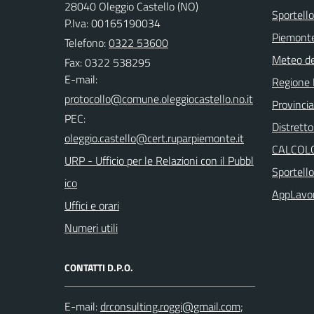
28040 Oleggio Castello (NO)
Sportello
P.Iva: 00165190034
Piemonte
Telefono:
0322 53600
Meteo d
Fax: 0322 538295
E-mail:
Regione
Provinci
PEC:
Distretto
CALCOLO
URP - Ufficio per le Relazioni con il Pubbl
Sportell
ico
AppLavo
Uffici e orari
Numeri utili
CONTATTI D.P.O.
E-mail:
;