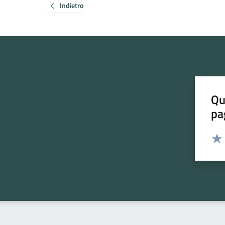
Indietro
Qu
pa
Valut
Valu