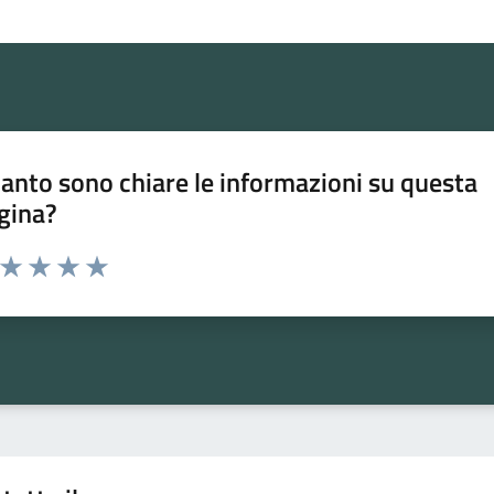
anto sono chiare le informazioni su questa
gina?
a da 1 a 5 stelle la pagina
ta 1 stelle su 5
Valuta 2 stelle su 5
Valuta 3 stelle su 5
Valuta 4 stelle su 5
Valuta 5 stelle su 5