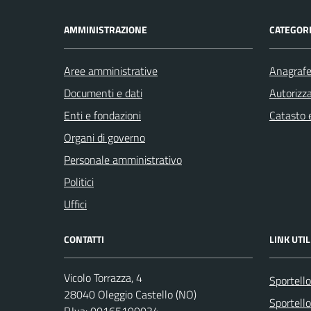
AMMINISTRAZIONE
CATEGORI
Aree amministrative
Anagrafe 
Documenti e dati
Autorizza
Enti e fondazioni
Catasto e
Organi di governo
Personale amministrativo
Politici
Uffici
CONTATTI
LINK UTIL
Vicolo Torrazza, 4
Sportell
28040 Oleggio Castello (NO)
Sportello
P.Iva: 00165190034