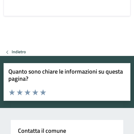
Indietro
Quanto sono chiare le informazioni su questa
pagina?
Valuta da 1 a 5 stelle la pagina
Valuta 1 stelle su 5
Valuta 2 stelle su 5
Valuta 3 stelle su 5
Valuta 4 stelle su 5
Valuta 5 stelle su 5
Contatta il comune