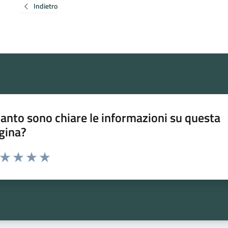
Indietro
anto sono chiare le informazioni su questa
gina?
a da 1 a 5 stelle la pagina
ta 1 stelle su 5
Valuta 2 stelle su 5
Valuta 3 stelle su 5
Valuta 4 stelle su 5
Valuta 5 stelle su 5