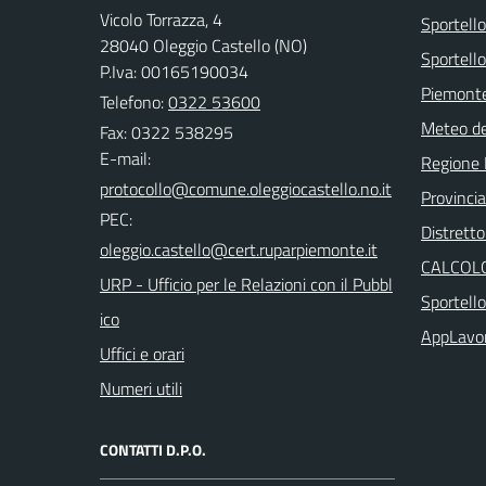
Vicolo Torrazza, 4
Sportell
28040 Oleggio Castello (NO)
Sportello
P.Iva: 00165190034
Piemonte
Telefono:
0322 53600
Meteo d
Fax: 0322 538295
E-mail:
Regione
Provinci
PEC:
Distretto
CALCOLO
URP - Ufficio per le Relazioni con il Pubbl
Sportell
ico
AppLavo
Uffici e orari
Numeri utili
CONTATTI D.P.O.