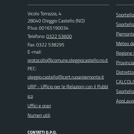
Vicolo Torrazza, 4
Sportell
28040 Oleggio Castello (NO)
Sportello
P.Iva: 00165190034
Piemonte
Telefono:
0322 53600
Meteo d
Fax: 0322 538295
E-mail:
Regione
Provinci
PEC:
Distretto
CALCOLO
URP - Ufficio per le Relazioni con il Pubbl
Sportell
ico
AppLavo
Uffici e orari
Numeri utili
CONTATTI D.P.O.