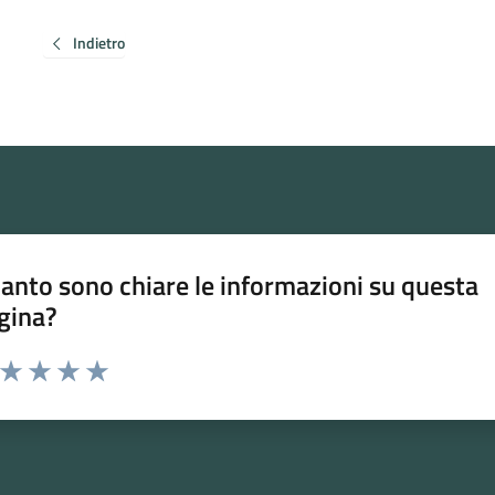
Indietro
anto sono chiare le informazioni su questa
gina?
a da 1 a 5 stelle la pagina
ta 1 stelle su 5
Valuta 2 stelle su 5
Valuta 3 stelle su 5
Valuta 4 stelle su 5
Valuta 5 stelle su 5