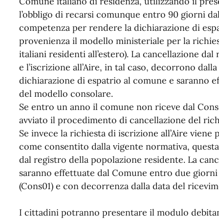
Comune italiano di residenza, utilizzando il prese
l’obbligo di recarsi comunque entro 90 giorni dall
competenza per rendere la dichiarazione di espa
provenienza il modello ministeriale per la richiest
italiani residenti all’estero). La cancellazione da
e l’iscrizione all’Aire, in tal caso, decorrono dalla
dichiarazione di espatrio al comune e saranno ef
del modello consolare.
Se entro un anno il comune non riceve dal Consolat
avviato il procedimento di cancellazione del rich
Se invece la richiesta di iscrizione all’Aire vien
come consentito dalla vigente normativa, quest
dal registro della popolazione residente. La cance
saranno effettuate dal Comune entro due giorni
(Cons01) e con decorrenza dalla data del ricevim
I cittadini potranno presentare il modulo debit