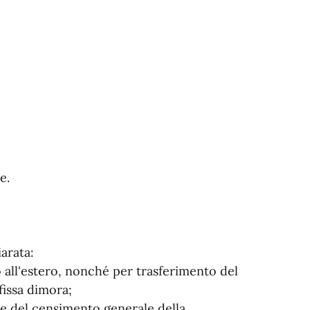
e.
arata:
 all'estero, nonché per trasferimento del
fissa dimora;
nze del censimento generale della