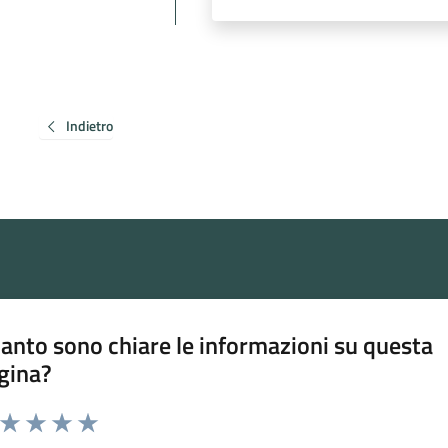
Indietro
anto sono chiare le informazioni su questa
gina?
a da 1 a 5 stelle la pagina
ta 1 stelle su 5
Valuta 2 stelle su 5
Valuta 3 stelle su 5
Valuta 4 stelle su 5
Valuta 5 stelle su 5