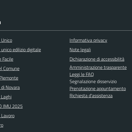
I
o Unico
Informativa privacy
 unico edilizio digitale
Note legali
 Facile
Dichiarazione di accessibilità
Amministrazione trasparente
el Comune
Leggi le FAQ
 Piemonte
Segnalazione disservizio
a di Novara
Prenotazione appuntamento
Richiesta d'assistenza
 Laghi
 IMU 2025
o Lavoro
ro