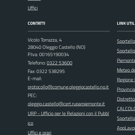
Uffici
CONTATTI
LINK UTIL
Vicolo Torrazza, 4
Sportell
28040 Oleggio Castello (NO)
Sportello
P.Iva: 00165190034
Piemonte
Telefono:
0322 53600
Meteo d
Fax: 0322 538295
E-mail:
Regione
Provinci
PEC:
Distretto
CALCOLO
URP - Ufficio per le Relazioni con il Pubbl
Sportell
ico
AppLavo
Uffici e orari