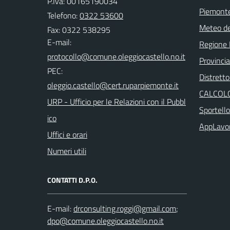
P.Iva: 00165190034
Piemonte
Telefono:
0322 53600
Meteo d
Fax: 0322 538295
E-mail:
Regione
Provinci
PEC:
Distretto
CALCOLO
URP - Ufficio per le Relazioni con il Pubbl
Sportell
ico
AppLavo
Uffici e orari
Numeri utili
CONTATTI D.P.O.
E-mail:
;