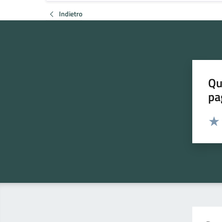
Indietro
Qu
pa
Valut
Valu