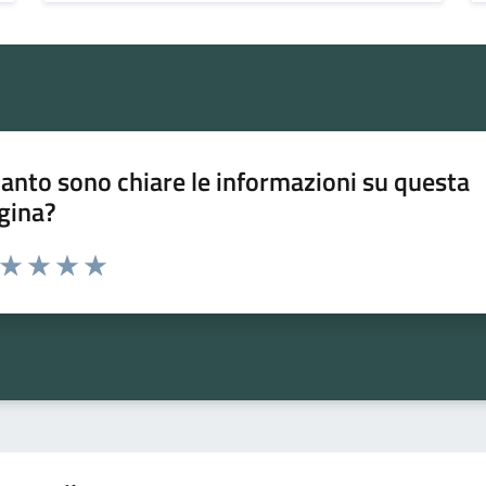
anto sono chiare le informazioni su questa
gina?
a da 1 a 5 stelle la pagina
ta 1 stelle su 5
Valuta 2 stelle su 5
Valuta 3 stelle su 5
Valuta 4 stelle su 5
Valuta 5 stelle su 5